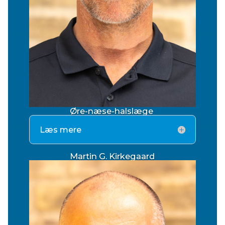
Øre-næse-halslæge
Læs mere
Martin G. Kirkegaard