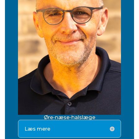
Øre-næse-halslæge
Læs mere