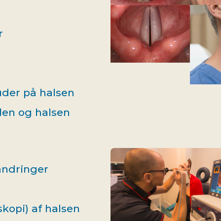
r
der på halsen
en og halsen
andringer
kopi) af halsen