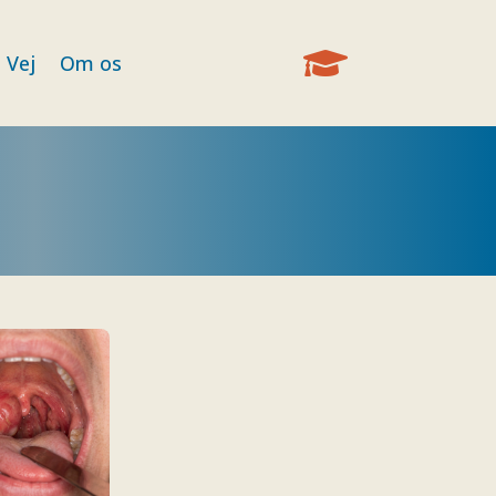

 Vej
Om os