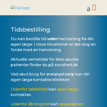

Tidsbestilling
Du kan bestille tid
uden
henvisning fra din
egen læge. I visse situationer er det dog en
fordel med en henvisning
Aktuelle ventetider for ikke-akutte
patienter finder du på sundhed.dk
Ved akut brug for ørelægehjælp kan din
egen læge kontakte klinikken
Udenfor telefontid
kan
egen læge
kontaktes
Udenfor åbningstid
kan
lægevagten